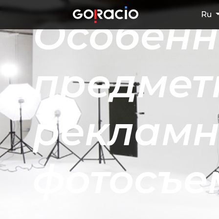
Ru
Особенн
предмет
рекламн
фотосъе