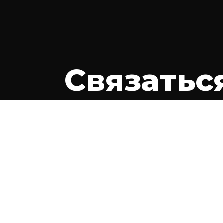
Связатьс
Имя*