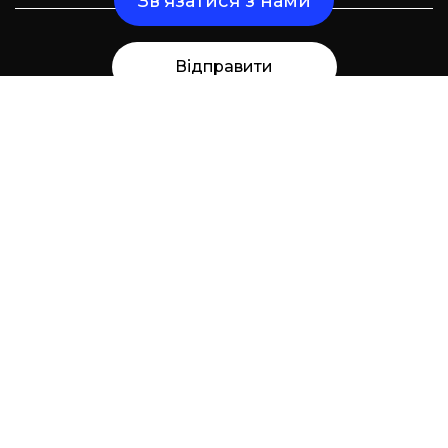
Зв’язатися з нами
Відправити
Надішліть нам повідомлення і ми зв'яжемося
з вами найближчим часом
Кейси
Послуги
Команда
Блог
Контакти
+38 097 416 97 30