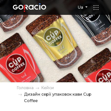
Дизайн серії упаковок кави 
Ua
Головна
Кейси
Дизайн серії упаковок кави Сup
Coffee