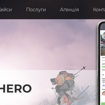
allenge Hero
Кейси
Послуги
Аґенція
Конт