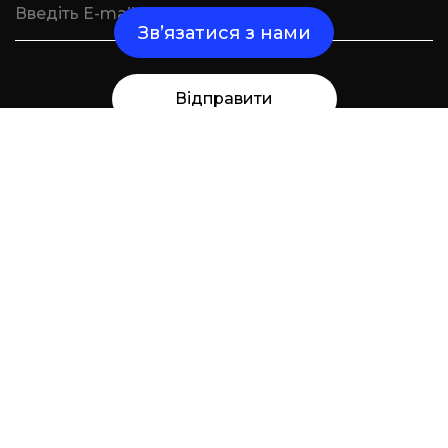
Зв’язатися з нами
Відправити
Надішліть нам повідомлення і ми зв'яжемося
з вами найближчим часом
Кейси
Послуги
Команда
Блог
Контакти