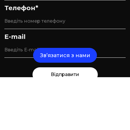
Телефон*
E-mail
Зв’язатися з нами
Відправити
Надішліть нам повідомлення і ми зв'яжемося
з вами найближчим часом