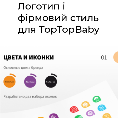
Логотип і
фірмовий стиль
для TopTopBaby