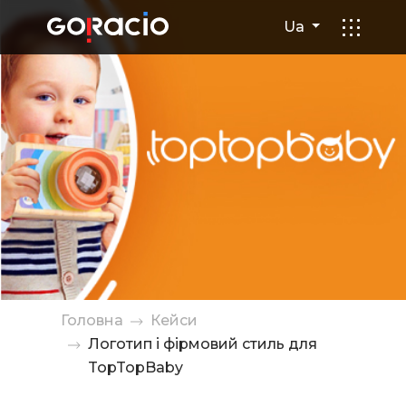
Логотип і фірмовий стиль 
Ua
Головна
Кейси
Логотип і фірмовий стиль для
TopTopBaby