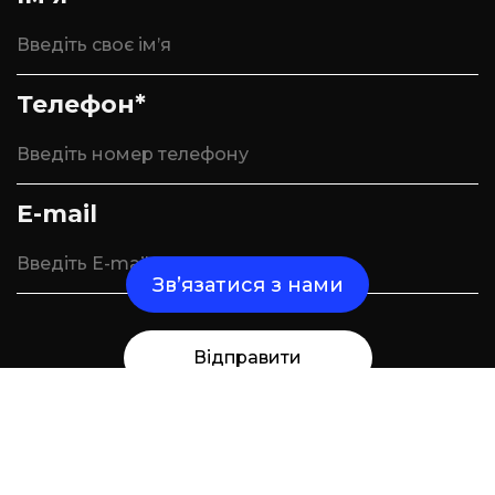
Телефон*
E-mail
Зв’язатися з нами
Відправити
Надішліть нам повідомлення і ми зв'яжемося
з вами найближчим часом