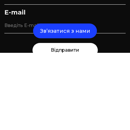
E-mail
Зв’язатися з нами
Відправити
Надішліть нам повідомлення і ми зв'яжемося
з вами найближчим часом
Кейси
Послуги
Команда