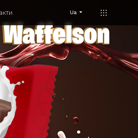
акти
Ua