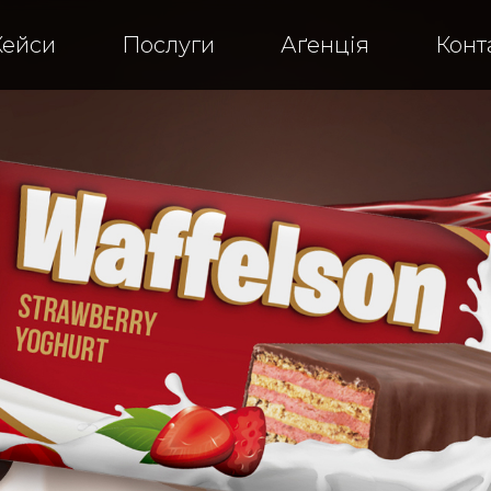
укерок Waffelson ™
Кейси
Послуги
Аґенція
Конт