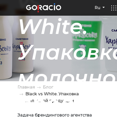
vs
Ru
White.
Упаковк
молочно
Главная
Блог
продукц
Black vs White. Упаковка
молочной продукции
Задача брендингового агентства