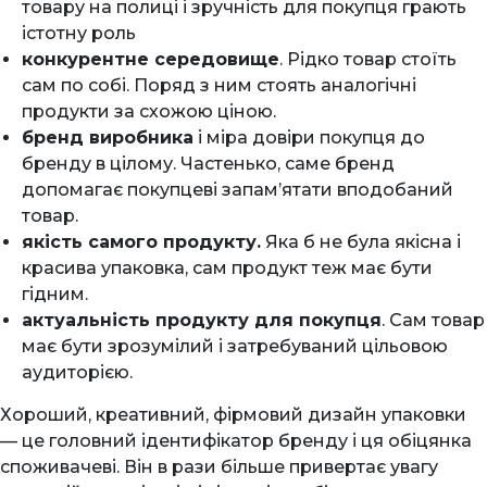
товару на полиці і зручність для покупця грають
істотну роль
конкурентне середовище
. Рідко товар стоїть
сам по собі. Поряд з ним стоять аналогічні
продукти за схожою ціною.
бренд виробника
і міра довіри покупця до
бренду в цілому. Частенько, саме бренд
допомагає покупцеві запам’ятати вподобаний
товар.
якість самого продукту.
Яка б не була якісна і
красива упаковка, сам продукт теж має бути
гідним.
актуальність продукту для покупця
. Сам товар
має бути зрозумілий і затребуваний цільовою
аудиторією.
Хороший, креативний, фірмовий дизайн упаковки
— це головний ідентифікатор бренду і ця обіцянка
споживачеві. Він в рази більше привертає увагу