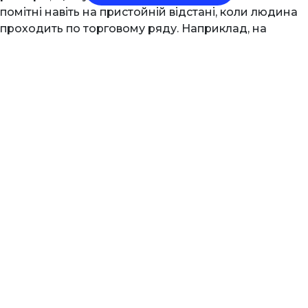
помітні навіть на пристойній відстані, коли людина
проходить по торговому ряду. Наприклад, на
коробку цукерок можна навіть нанести принт
якоїсь відомої картини, “Таємну вечерю” або “Мону
Лізу” або намалювати індивідуальне рішення. На
етикетках таке рішення в принципі не
реалізовується. Завдання ускладнюється
багаторазово.
Важливо так само відмітити, що етикетка – це
складна, складена конструкція. Найчастіше
етикетки складаються з двох елементів:
власне етикетки — лицьової частини, яку ми
зазвичай бачимо;
контретикетки, яка розміщується на тильній
стороні, де зазвичай розміщується склад, дата, де
зроблено і так далі