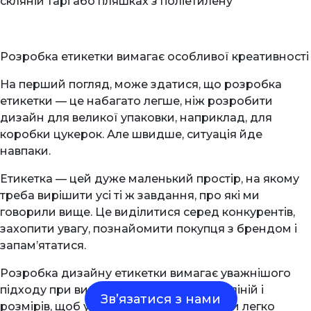
скляній тарі або пляшках з поліетилену
Розробка етикетки вимагає особливої креативності
На перший погляд, може здатися, що розробка
етикетки — це набагато легше, ніж розробити
дизайн для великої упаковки, наприклад, для
коробки цукерок. Але швидше, ситуація йде
навпаки.
Етикетка — цей дуже маленький простір, на якому
треба вирішити усі ті ж завдання, про які ми
говорили вище. Це виділитися серед конкурентів,
захопити увагу, познайомити покупця з брендом і
запам’ятатися.
Розробка дизайну етикетки вимагає уважнішого
підходу при виборі кольорів і шрифтів, ліній і
Зв’язатися з нами
розмірів, щоб усі важливі елементи були легко