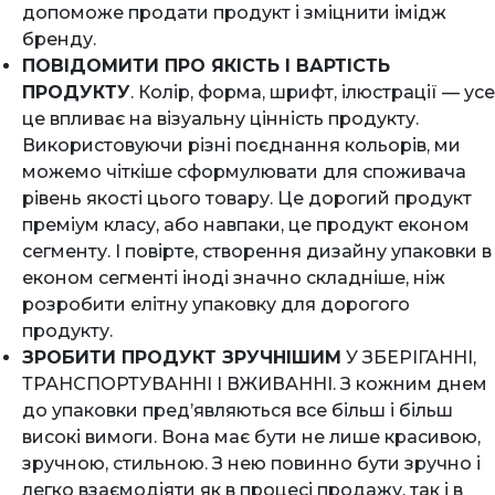
допоможе продати продукт і зміцнити імідж
бренду.
ПОВІДОМИТИ ПРО ЯКІСТЬ І ВАРТІСТЬ
ПРОДУКТУ
. Колір, форма, шрифт, ілюстрації — усе
це впливає на візуальну цінність продукту.
Використовуючи різні поєднання кольорів, ми
можемо чіткіше сформулювати для споживача
рівень якості цього товару. Це дорогий продукт
преміум класу, або навпаки, це продукт економ
сегменту. І повірте, створення дизайну упаковки в
економ сегменті іноді значно складніше, ніж
розробити елітну упаковку для дорогого
продукту.
ЗРОБИТИ ПРОДУКТ ЗРУЧНІШИМ
У ЗБЕРІГАННІ,
ТРАНСПОРТУВАННІ І ВЖИВАННІ. З кожним днем
до упаковки пред’являються все більш і більш
високі вимоги. Вона має бути не лише красивою,
зручною, стильною. З нею повинно бути зручно і
легко взаємодіяти як в процесі продажу, так і в